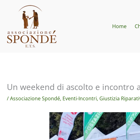
Vai
al
contenuto
Home
Ch
Un weekend di ascolto e incontro 
/
Associazione Spondé
,
Eventi-Incontri
,
Giustizia Riparat