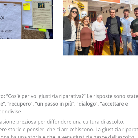
 “Cos’è per voi giustizia riparativa?” Le risposte sono stat
ne
”, “
recupero
”, “
un passo in più
”, “
dialogo
”, “
accettare e
condivise.
sione preziosa per diffondere una cultura di ascolto,
e storie e pensieri che ci arricchiscono. La giustizia riparat
ona ha una storia e che la vera giustizia nasce dall’ascolto