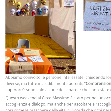
Abbiamo coinvolto le persone interessate, chiedendo loro:
diverse, ma tutte incredibilmente potenti. “
Comprensio
superare
”: sono solo alcune delle parole che sono state 
Questo weekend al Circo Massimo è stato per noi un’occa
accoglienza e dialogo, ma anche per ascoltare e raccoglier
così come le maschere della vita, ci ricorda che ogni pers