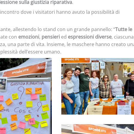
lessione sulla giustizia riparativa
.
ncontro dove i visitatori hanno avuto la possibilità di
nte, allestendo lo stand con un grande pannello: “
Tutte le
rate con
emozioni
,
pensieri
ed
espressioni diverse
, ciascuna
za, una parte di vita. Insieme, le maschere hanno creato un
mplessità dell’essere umano.