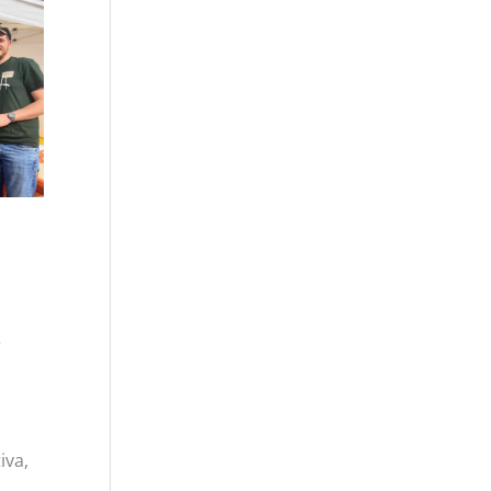
e
iva,