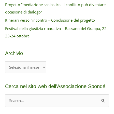
Progetto “mediazione scolastica: il conflitto può diventare
occasione di dialogo”
Itinerari verso l’incontro – Conclusione del progetto
Festival della giustizia riparativa – Bassano del Grappa, 22-
23-24 ottobre
Archivio
A
r
c
Cerca nel sito web dell’Associazione Spondé
h
i
C
v
e
i
r