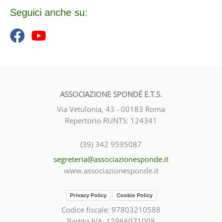
o
c
Seguici anche su:
a
:
ASSOCIAZIONE SPONDÉ E.T.S.
Via Vetulonia, 43 - 00183 Roma
Repertorio RUNTS: 124341
(39) 342 9595087
segreteria@associazionesponde.it
www.associazionesponde.it
Privacy Policy
Cookie Policy
Codice fiscale: 97803210588
Partita IVA: 12966071008