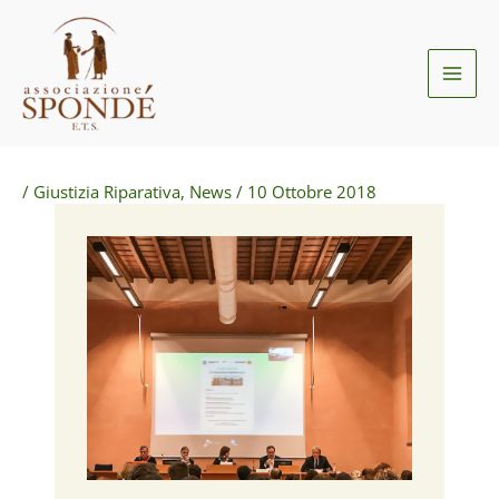
Vai
al
contenuto
/
Giustizia Riparativa
,
News
/
10 Ottobre 2018