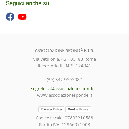
c
Seguici anche su:
a
:
ASSOCIAZIONE SPONDÉ E.T.S.
Via Vetulonia, 43 - 00183 Roma
Repertorio RUNTS: 124341
(39) 342 9595087
segreteria@associazionesponde.it
www.associazionesponde.it
Privacy Policy
Cookie Policy
Codice fiscale: 97803210588
Partita IVA: 12966071008