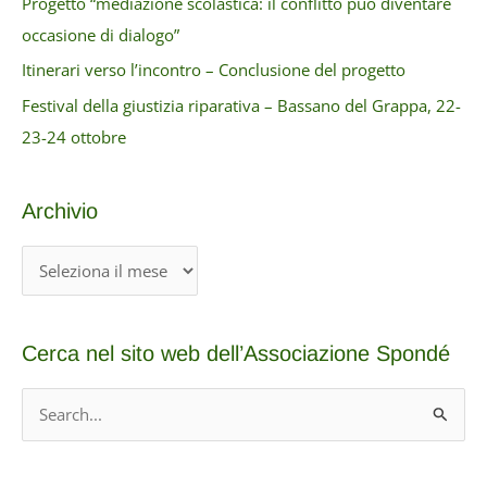
Progetto “mediazione scolastica: il conflitto può diventare
occasione di dialogo”
Itinerari verso l’incontro – Conclusione del progetto
Festival della giustizia riparativa – Bassano del Grappa, 22-
23-24 ottobre
Archivio
A
r
c
Cerca nel sito web dell’Associazione Spondé
h
i
C
v
e
i
r
o