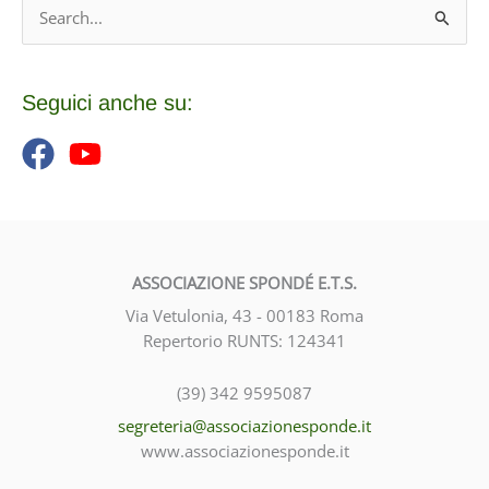
C
v
e
i
r
o
c
Seguici anche su:
a
:
ASSOCIAZIONE SPONDÉ E.T.S.
Via Vetulonia, 43 - 00183 Roma
Repertorio RUNTS: 124341
(39) 342 9595087
segreteria@associazionesponde.it
www.associazionesponde.it