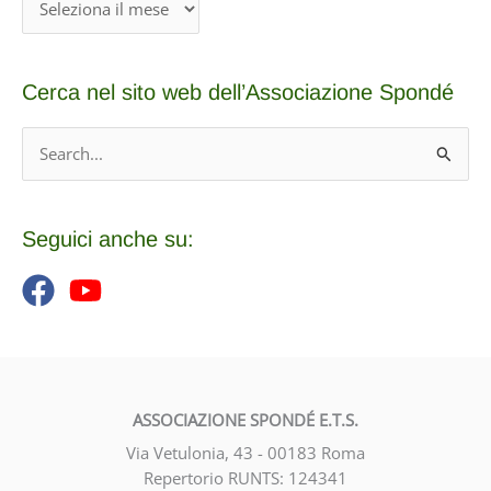
r
c
Cerca nel sito web dell’Associazione Spondé
h
i
C
v
e
i
r
o
c
Seguici anche su:
a
:
ASSOCIAZIONE SPONDÉ E.T.S.
Via Vetulonia, 43 - 00183 Roma
Repertorio RUNTS: 124341