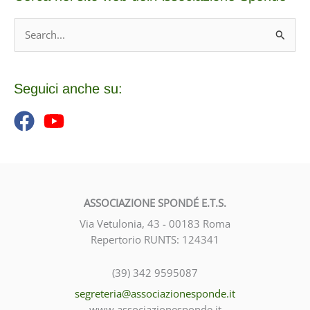
i
C
v
e
i
r
o
c
Seguici anche su:
a
:
ASSOCIAZIONE SPONDÉ E.T.S.
Via Vetulonia, 43 - 00183 Roma
Repertorio RUNTS: 124341
(39) 342 9595087
segreteria@associazionesponde.it
www.associazionesponde.it