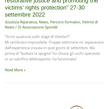
restorative justice and promoting the
victims’ rights protection” 27-30
settembre 2022
Giustizia Riparativa
,
News
,
Percorsi formativi
,
Vittime di
Reato
/ Di
Associazione Spondé
“Scrivi qualcosa sullo stage di Viterbo?”.
Mi sembrava impossibile. Troppe settimane mi separavano
dall’esperienza vissuta in quei giorni di settembre. Ma
prima di “buttare la spugna” ho chiuso gli occhi sperando
in un salvifico teletrasporto: ha funzionato!
ERASMUS
Read More »
PROJECT
–
PROTECT
“Exchanging
good
practices
on