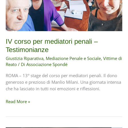
IV corso per mediatori penali –
Testimonianze
Giustizia Riparativa
,
Mediazione Penale e Sociale
,
Vittime di
Reato
/ Di
Associazione Spondé
ROMA – 13° stage del corso per mediatori penali. Il dono
generoso e prezioso di Manlio Milani. Una giornata intensa
che ha lasciato in tutti noi emozioni e riflessioni.
IV
Read More »
corso
per
mediatori
penali