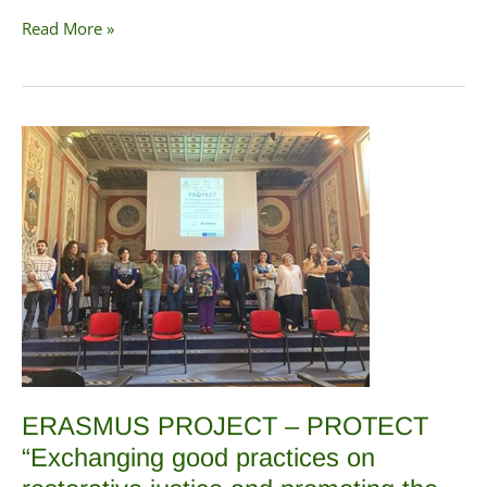
Staff
Read More »
Exchange
con
Victim
Support
Europe
ERASMUS PROJECT – PROTECT
“Exchanging good practices on