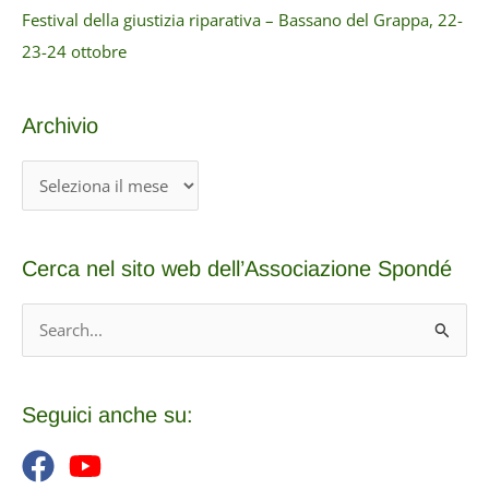
Festival della giustizia riparativa – Bassano del Grappa, 22-
23-24 ottobre
Archivio
A
r
c
Cerca nel sito web dell’Associazione Spondé
h
i
C
v
e
i
r
o
c
Seguici anche su:
a
: