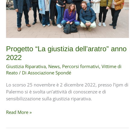
Progetto “La giustizia dell’aratro” anno
2022
Giustizia Riparativa
,
News
,
Percorsi formativi
,
Vittime di
Reato
/ Di
Associazione Spondé
Lo scorso 25 novembre è 2 dicembre 2022, presso l’ipm di
Palermo si è svolta un’attività di conoscenze e di
sensibilizzazione sulla giustizia riparativa.
Progetto
Read More »
“La
giustizia
dell’aratro”