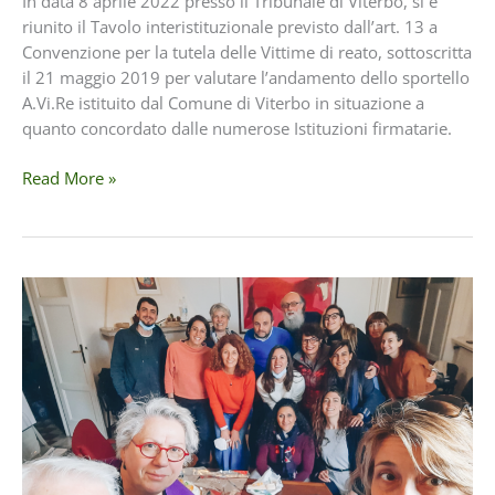
In data 8 aprile 2022 presso il Tribunale di Viterbo, si è
riunito il Tavolo interistituzionale previsto dall’art. 13 a
Convenzione per la tutela delle Vittime di reato, sottoscritta
il 21 maggio 2019 per valutare l’andamento dello sportello
A.Vi.Re istituito dal Comune di Viterbo in situazione a
quanto concordato dalle numerose Istituzioni firmatarie.
Sportello
Read More »
A.Vi.Re.
–
Comunicato
Stampa