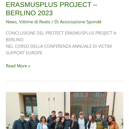
ERASMUSPLUS PROJECT –
BERLINO 2023
News
,
Vittime di Reato
/ Di
Associazione Spondé
CONCLUSIONE DEL PROTECT ERASMUSPLUS PROJECT A
BERLINO
NEL CORSO DELLA CONFERENZA ANNUALE DI VICTIM
SUPPORT EUROPE
CONCLUSIONE
Read More »
DEL
PROTECT
ERASMUSPLUS
PROJECT
–
BERLINO
2023