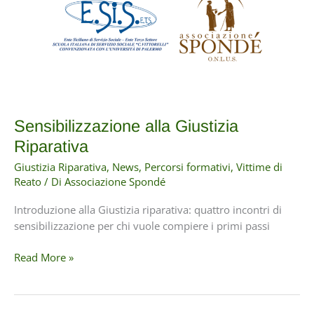
restorative
justice
and
promoting
the
victims’
rights
Sensibilizzazione alla Giustizia
protection”
Riparativa
27-
30
Giustizia Riparativa
,
News
,
Percorsi formativi
,
Vittime di
settembre
Reato
/ Di
Associazione Spondé
2022
Introduzione alla Giustizia riparativa: quattro incontri di
sensibilizzazione per chi vuole compiere i primi passi
Sensibilizzazione
Read More »
alla
Giustizia
Riparativa