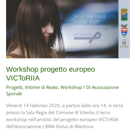
–
Testimonianze
Workshop progetto europeo
VICToRIIA
Progetti
,
Vittime di Reato
,
Workshop
/ Di
Associazione
Spondé
Venerdì 14 febbraio 2020, a partire dalle ore 14, si terrà
presso la Sala Regia del Comune di Viterbo il terzo
workshop nell’ambito del progetto europeo VICToRIIA
dell’Associazione LIBRA Onlus di Mantova.