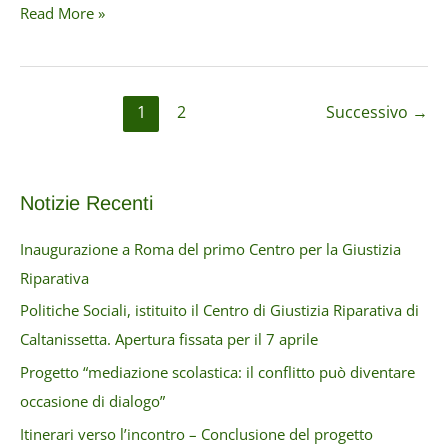
Workshop
Read More »
progetto
europeo
VICToRIIA
1
2
Successivo
→
Notizie Recenti
Inaugurazione a Roma del primo Centro per la Giustizia
Riparativa
Politiche Sociali, istituito il Centro di Giustizia Riparativa di
Caltanissetta. Apertura fissata per il 7 aprile
Progetto “mediazione scolastica: il conflitto può diventare
occasione di dialogo”
Itinerari verso l’incontro – Conclusione del progetto