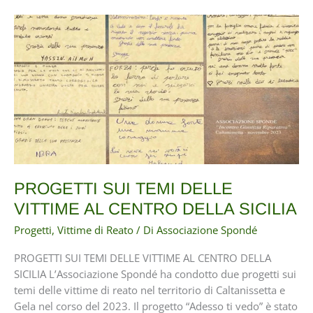
generalista
a
Velletri:
spazio
di
parola
e
ascolto
sul
territorio
PROGETTI SUI TEMI DELLE
VITTIME AL CENTRO DELLA SICILIA
Progetti
,
Vittime di Reato
/ Di
Associazione Spondé
PROGETTI SUI TEMI DELLE VITTIME AL CENTRO DELLA
SICILIA L’Associazione Spondé ha condotto due progetti sui
temi delle vittime di reato nel territorio di Caltanissetta e
Gela nel corso del 2023. Il progetto “Adesso ti vedo” è stato